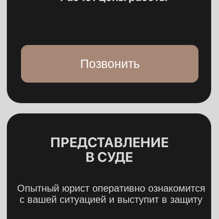
КОНСУЛЬТАЦИЯ
Оставьте заявку и мы обсудим вашу
проблему
+7
Нажимая кнопку, Вы даете
согласие на обработку
персональных данных
и ознакомлены с нашей
политикой
конфиденциальности.
Отправить
«Отстояли право клиента
на автомобиль, несмотря
на оформление на второго супруга»