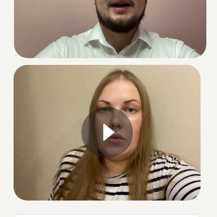
Москва, ул. Барклая 18/19
+7 (495) 233-92-33
info.mvd@ak.moscow
Приём в офисе с 10:00 до 19:00
Политика конфенденциальности
Согласие на обработку персональных
данных