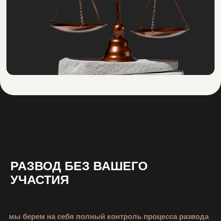
Подготовка перечня и разработка
необходимых документов, сбор
необходимых данных
Объективная оценка
Подсказка от юриста
Расчет цены работы
Позвонить
ПРЕДСТАВЛЕНИЕ
В СУДЕ
Опытный юрист оперативно ознакомится
с вашей ситуацией и выступит в защиту