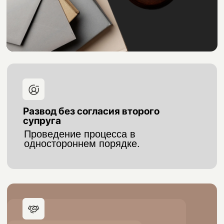
УЧАСТИЯ
мы берем на себя полный контроль процесса развода
Минимизация участия клиента
Вам не нужно посещать
суд и разбираться в
процедуре
Контроль сроков
Следим за этапами дела и не
допускаем затягивания.
Защита интересов
Отстаиваем ваши права в спорах с
супругом.