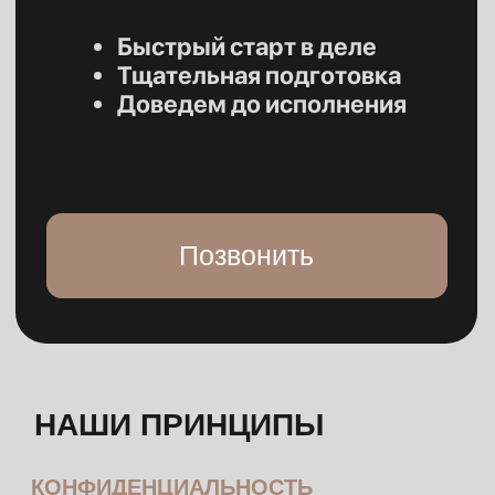
«Добились увеличения доли клиента
в квартире — суд учёл вложение
личных средств до брака»
ОТЗЫВЫ О РАБОТЕ
НАШИХ ЮРИСТОВ
Мы всегда просим наших клиентов
оставить отзывы анонимно или от своего
имени, чтобы другие наши клиенты
видели, на что мы способны в работе
по всем направлениям