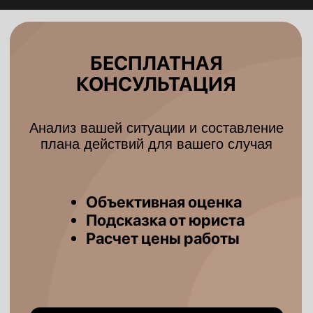
в работе с клиентом
ПРОЗРАЧНОСТЬ
НА КАЖДОМ ЭТАПЕ
Первичная бесплатная консультация
01
Позвоните или заполните форму
обратной связи.
Подготовка документов
02
Сбор и анализ доказательной
базы и документации.
Представительство в суде
03
Защита ваших интересов на всех
этапах и заседаниях.