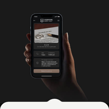
ЗАПИСЬ НА ВСТРЕЧУ В
ОФИСЕ
Запишитесь на личную встречу с
юристом в нашем комфортном офисе
по адресу
г. Москва, ул Барклая, 18/19, м.
Багратионовская.
Возьмите с собой документы чтобы
встреча прошла максимально
эффективно!