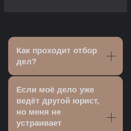
Как проходит отбор
дел?
Если моё дело уже
ведёт другой юрист,
но меня не
устраивает