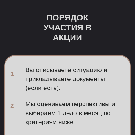
выбираем 1 дело в месяц по
критериям ниже.
Связываемся с победителем,
3
согласуем план и начинаем
работу.
Чтобы ваше дело было рассмотрено,
отправьте описание ситуации
на электронную почту:
INFO@OOOMVD.RU
В письме укажите:
• Тема письма: «Дело на участие в акции»
• Краткое описание ситуации;
• Что уже было сделано по делу;
• Какой результат вы хотите получить;
• Контактный телефон для связи.
При наличии документов их можно
приложить к письму.