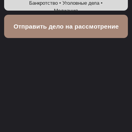
ПОРЯДОК
УЧАСТИЯ В
АКЦИИ
Вы описываете ситуацию и
1
прикладываете документы
(если есть).
Мы оцениваем перспективы и
2