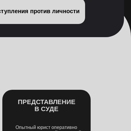
ДСТАВЛЕНИЕ
В СУДЕ
й юрист оперативно
тся с вашей ситуацией
ыступит в защиту
трый старт в деле
тельная подготовка
едем до исполнения
Связаться