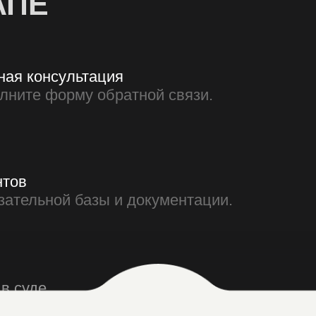
де
на всех этапах и заседаниях.
да
исполнительской
Я
облему