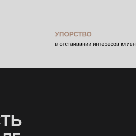
Ь
Е
онсультация
е форму обратной связи.
ьной базы и документации.