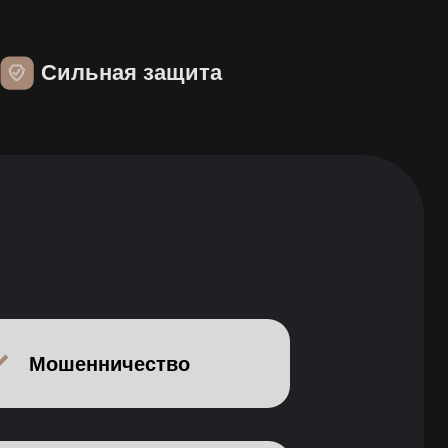
ичество
против личности