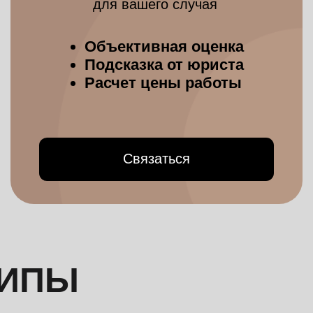
Связаться
ПЫ
УПОРСТВО
в отстаивании интересов клиента
в