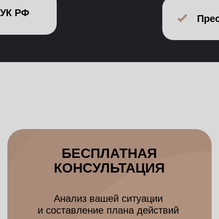
БЕСПЛАТНАЯ
КОНСУЛЬТАЦИЯ
ПРЕ
Анализ вашей ситуации
и составление плана действий
Опытны
для вашего случая
ознакоми
и в
Объективная оценка
Быс
Подсказка от юриста
Тща
Дов
Расчет цены работы